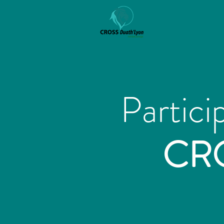
Partici
CR