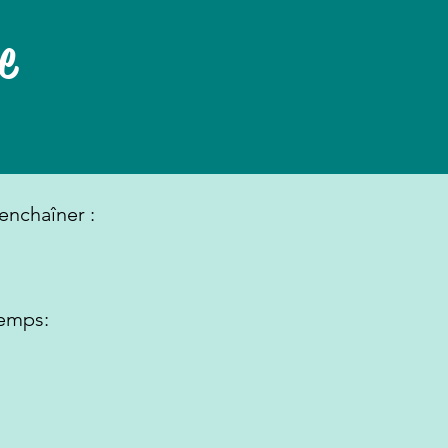
e
enchaîner :
temps: