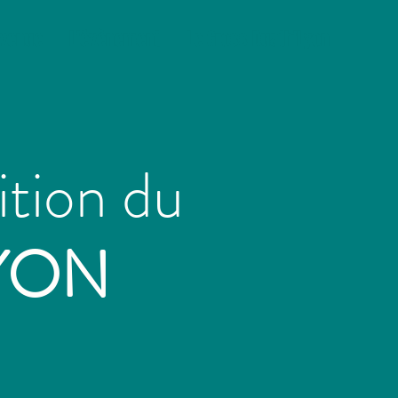
nvenue
L'évènement
Le Cross Duath'Lyon
ition du
YON