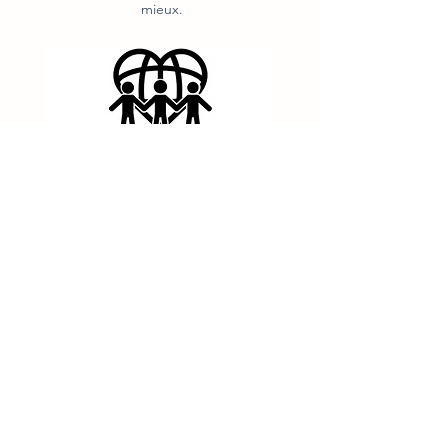
mieux.
C'est l'esprit festif que nous avons voulu
donner à notre épreuve. Nous sommes en
fin de saison, la majorité des vélos de
chrono ont débuté leur hibernation, et
avant que les triathlètes n'en fassent autant,
c'est le moment de venir passer un bon
moment entre copains de club.